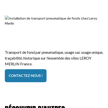
e
v
d
e
e
a
t
u
u
t
r
e
b
c
i
h
n
n
Transport de fond par pneumatique, usage sac usage unique,
e
i
traçabilité, historique sur l’ensemble des sites LEROY
s
q
MERLIN France.
l
t
u
i
r
e
CONTACTEZ-NOUS !
g
i
s
n
p
o
e
h
u
d
a
s
e
s
u