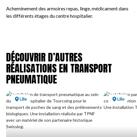
t
Acheminement des armoires repas, linge, médicament dans
r
les différents étages du centre hospitalier.
i
p
h
a
s
DÉCOUVRIR D’AUTRES
é
RÉALISATIONS EN TRANSPORT
e
s
PNEUMATIQUE
e
t
d
Lille
Lille
’
i
n
v
e