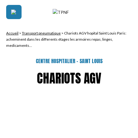
i
e
é
q
u
Accueil
>
Transport pneumatique
>
Chariots AGV hopital Saint Louis Paris:
acheminent dans les differents étages les armoires repas, linges,
i
medicaments…
p
é
CENTRE HOSPITALIER – SAINT LOUIS
e
d
CHARIOTS AGV
e
t
u
r
b
i
n
e
s