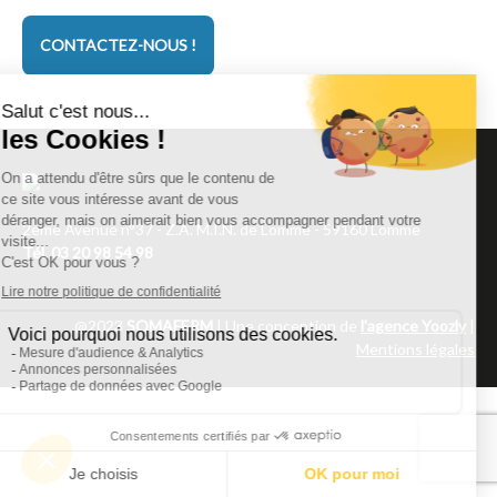
CONTACTEZ-NOUS !
2ème Avenue n°37 - Z.A. M.I.N. de Lomme - 59160 Lomme
Tél.
03 20 98 54 98
@2023
SOMAFERM
| Une conception de
l'agence Yoozly
|
Mentions légales